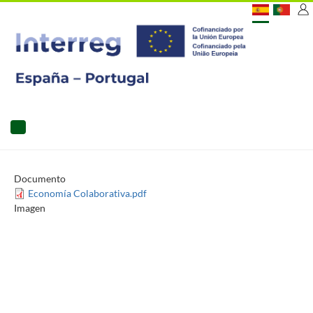
Pasar
[C
al
contenido
US
principal
MAIN
NAVIGATION
Documento
Economía Colaborativa.pdf
Imagen