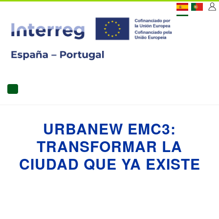
Pasar
[C
al
contenido
US
principal
MAIN
NAVIGATION
URBANEW EMC3:
TRANSFORMAR LA
CIUDAD QUE YA EXISTE