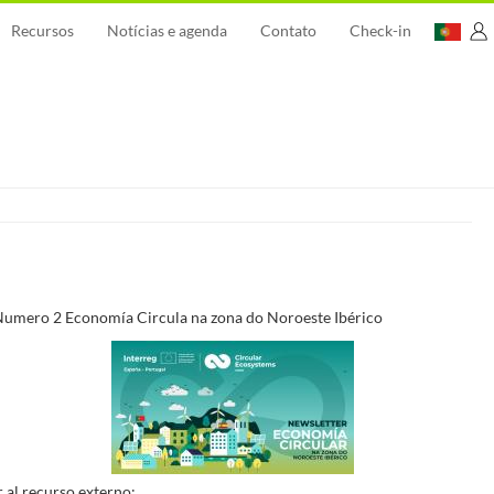
Recursos
Notícias e agenda
Contato
Check-in
[C
US
umero 2 Economía Circula na zona do Noroeste Ibérico
r al recurso externo: