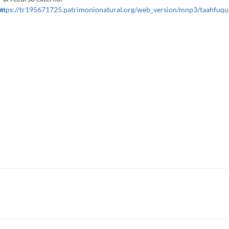
im
https://tr195671725.patrimonionatural.org/web_version/mnp3/taahfuqu