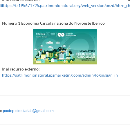
4bbc
https://tr195671725.patrimonionatural.org/web_version/onzd/hhzn_p
Numero 1 Economía Circula na zona do Noroeste Ibérico
Ir al recurso externo:
https://patrimonionatural.ipzmarketing.com/admin/login/sign_in
poctep.circularlab@gmail.com
o: