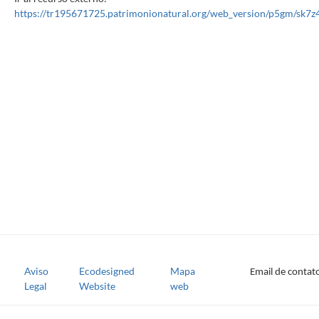
https://tr195671725.patrimonionatural.org/web_version/p5gm/sk7z
Aviso
Ecodesigned
Mapa
Email de contat
FOOTER
Legal
Website
web
CARDÁPIO