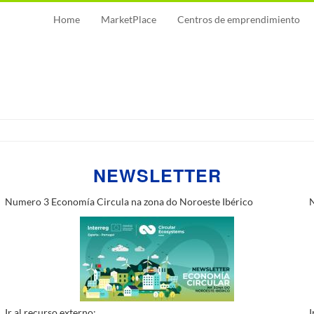
MAIN
Home
MarketPlace
Centros de emprendimiento
NAVIGATION
NEWSLETTER
Numero 3 Economía Circula na zona do Noroeste Ibérico
N
Ir al recurso externo:
I