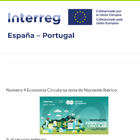
Passar
para
o
conteúdo
principal
Numero 4 Economía Circula na zona do Noroeste Ibérico
Ir al recurso externo: