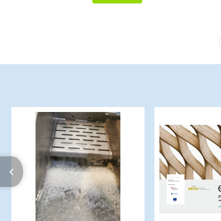
PAGINAÇÃO
Makroplas S.L. nace en 1989 con la
ECODESIGN4CO
filosofía de fabricar productos
proyecto que s
reciclables con material reciclado.
facilitar a las em
y experiencias qu
cambio en su
actuación al incor
Comprometida con la sostenibilidad
de ecodiseño al
y el medio ambiente, en sus
procesos y prod
instalaciones cuenta con su propia
mucho…
recicladora, donde se aprovechan las