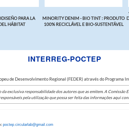
ODISEÑO PARA LA
MINORITY DENIM - BIO TINT : PRODUTO
D
DEL HÁBITAT
100% RECICLÁVEL E BIO-SUSTENTÁVEL
INTERREG-POCTEP
uropeu de Desenvolvimento Regional (FEDER) através do Programa I
o da exclusiva responsabilidade dos autores que as emitem. A Comissão 
responsáveis pela utilização que possa ser feita das informações aqui con
poctep.circularlab@gmail.com
o: