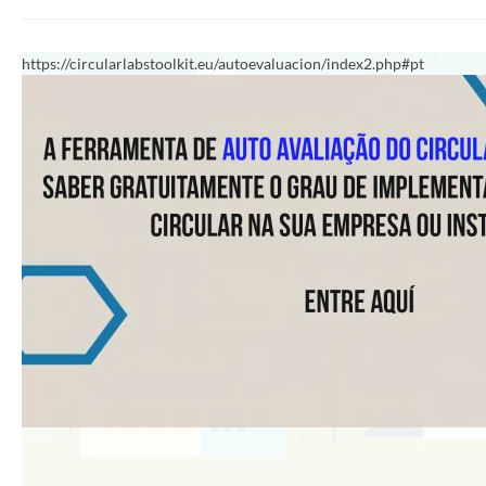
https://circularlabstoolkit.eu/autoevaluacion/index2.php#pt