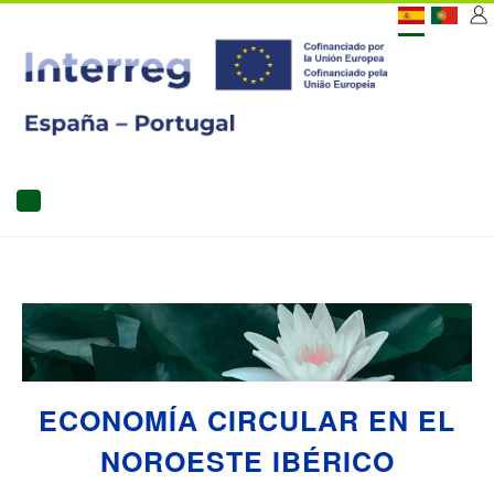
Pasar
[C
al
contenido
US
principal
MAIN
NAVIGATION
ECONOMÍA CIRCULAR EN EL
NOROESTE IBÉRICO