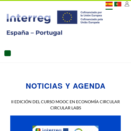
Pasar
[C
al
contenido
US
principal
MAIN
NAVIGATION
NOTICIAS Y AGENDA
II EDICIÓN DEL CURSO MOOC EN ECONOMÍA CIRCULAR
CIRCULAR LABS