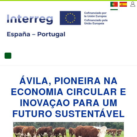
Passar
[C
para
o
US
conteúdo
principal
MAIN
NAVIGATION
ÁVILA, PIONEIRA NA
ECONOMIA CIRCULAR E
INOVAÇAO PARA UM
FUTURO SUSTENTÁVEL