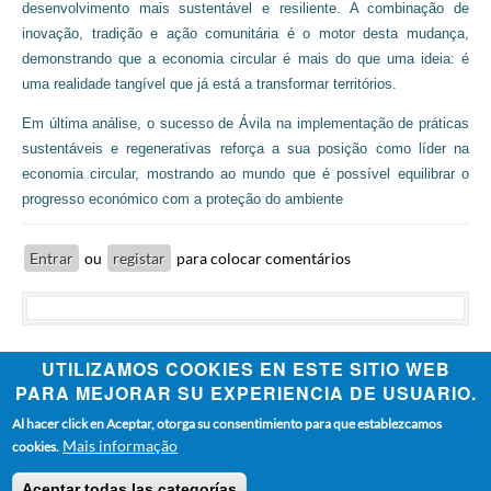
desenvolvimento mais sustentável e resiliente. A combinação de
inovação, tradição e ação comunitária é o motor desta mudança,
demonstrando que a economia circular é mais do que uma ideia: é
uma realidade tangível que já está a transformar territórios.
Em última análise, o sucesso de Ávila na implementação de práticas
sustentáveis e regenerativas reforça a sua posição como líder na
economia circular, mostrando ao mundo que é possível equilibrar o
progresso económico com a proteção do ambiente
Entrar
ou
registar
para colocar comentários
UTILIZAMOS COOKIES EN ESTE SITIO WEB
PARA MEJORAR SU EXPERIENCIA DE USUARIO.
Al hacer click en Aceptar, otorga su consentimiento para que establezcamos
Aviso Legal
Ecodesigned Website
Mapa web
FOOTER
Mais informação
cookies.
poctep.circularlab@gmail.com
Email de contato:
CARDÁPIO
Aceptar todas las categorías