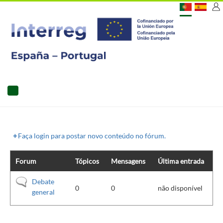
Passar
[C
para
o
US
conteúdo
principal
MAIN
NAVIGATION
Faça login para postar novo conteúdo no fórum.
Forum
Tópicos
Mensagens
Última entrada
Não
Debate
0
0
não disponível
existem
general
novos
artigos