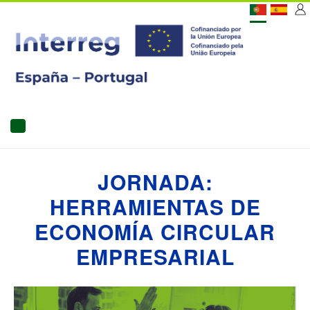
Passar
[C
para
o
US
conteúdo
principal
MAIN
NAVIGATION
JORNADA:
HERRAMIENTAS DE
ECONOMÍA CIRCULAR
EMPRESARIAL