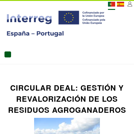
Passar
[C
para
o
US
conteúdo
principal
MAIN
NAVIGATION
CIRCULAR DEAL: GESTIÓN Y
REVALORIZACIÓN DE LOS
RESIDUOS AGROGANADEROS